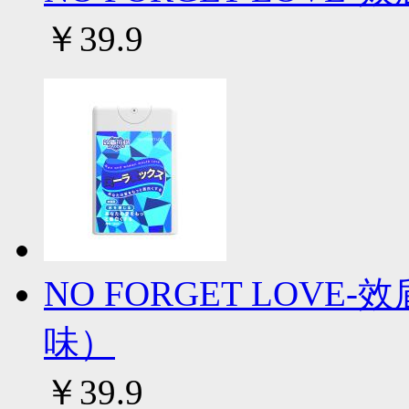
￥39.9
NO FORGET LOV
味）
￥39.9