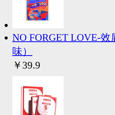
NO FORGET LOV
味）
￥39.9